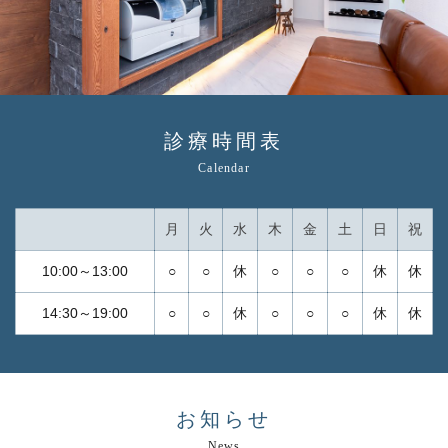
診療時間表
Calendar
月
火
水
木
金
土
日
祝
10:00～13:00
○
○
休
○
○
○
休
休
14:30～19:00
○
○
休
○
○
○
休
休
お知らせ
News